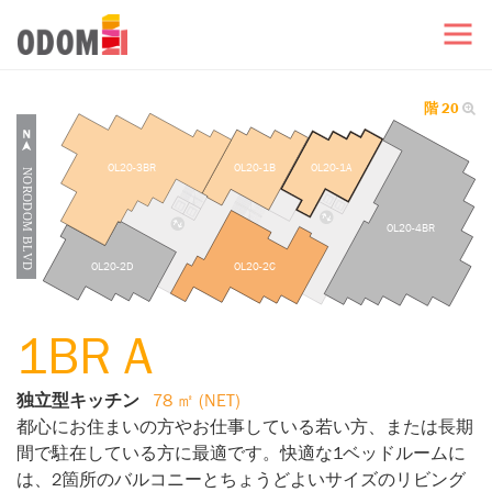
階 20
OL20-3BR
OL20-1B
OL20-1A
OL20-4BR
OL20-2D
OL20-2C
1BR A
独立型キッチン
78 ㎡ (NET)
都心にお住まいの方やお仕事している若い方、または長期
間で駐在している方に最適です。快適な1ベッドルームに
は、2箇所のバルコニーとちょうどよいサイズのリビング