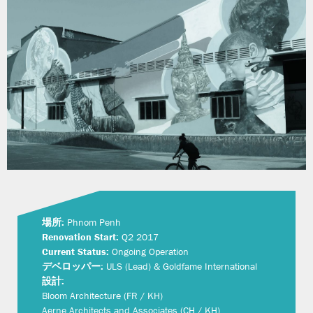
場所:
Phnom Penh
Renovation Start:
Q2 2017
Current Status:
Ongoing Operation
デベロッパー:
ULS (Lead) & Goldfame International
設計:
Bloom Architecture (FR / KH)
Aerne Architects and Associates (CH / KH)