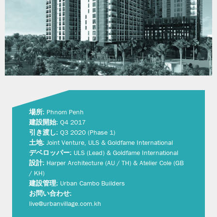
場所:
Phnom Penh
建設開始:
Q4 2017
引き渡し:
Q3 2020 (Phase 1)
土地:
Joint Venture, ULS & Goldfame International
デベロッパー:
ULS (Lead) & Goldfame International
設計:
Harper Architecture (AU / TH) & Atelier Cole (GB
/ KH)
建設管理:
Urban Cambo Builders
お問い合わせ:
live@urbanvillage.com.kh