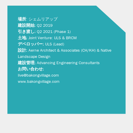
場所
: シェムリアップ
建設開始:
Q2 2019
引き渡し:
Q2 2021 (Phase 1)
土地:
Joint Venture: ULS & BRCM
デベロッパー:
ULS (Lead)
設計:
Aerne Architect & Associates (CH/KH) & Native
Landscape Design
建設管理:
Advancing Engineering Consultants
お問い合わせ:
live@bakongvillage.com
www.bakongvillage.com