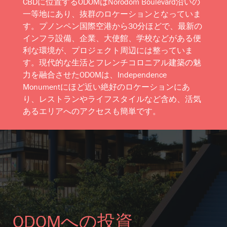
CBDに位置するODOMはNorodom Boulevard沿いの
一等地にあり、抜群のロケーションとなっていま
す。プノンペン国際空港から30分ほどで、最新の
インフラ設備、企業、大使館、学校などがある便
利な環境が、プロジェクト周辺には整っていま
す。現代的な生活とフレンチコロニアル建築の魅
力を融合させたODOMは、Independence
Monumentにほど近い絶好のロケーションにあ
り、レストランやライフスタイルなど含め、活気
あるエリアへのアクセスも簡単です。
ODOMへの投資