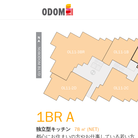
OL11-3BR
OL11-1B
OL11-2D
OL11-2C
1BR A
独立型キッチン
78 ㎡ (NET)
都心にお住まいの方やお仕事している若い方