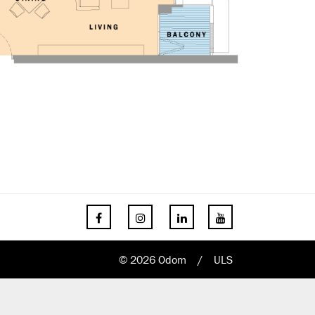
© 2026 Odom
/
ULS