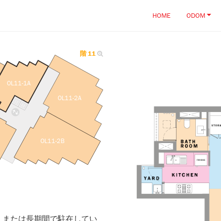
HOME
ODOM
階 11
OL11-1A
OL11-2A
OL11-2B
、または長期間で駐在してい