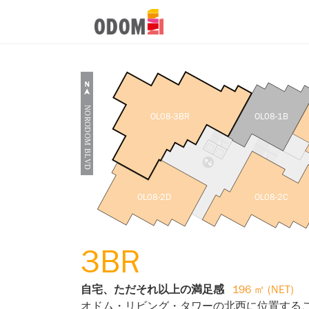
OL08-3BR
OL08-1B
OL08-2D
OL08-2C
3BR
自宅、ただそれ以上の満足感
196 ㎡ (NET)
オドム・リビング・タワーの北西に位置する