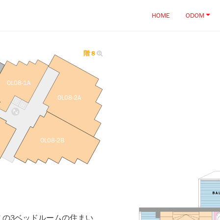
HOME
ODOM
階 8
OL08-1A
OL08-2A
OL08-2B
この3ベッドルームの住まい