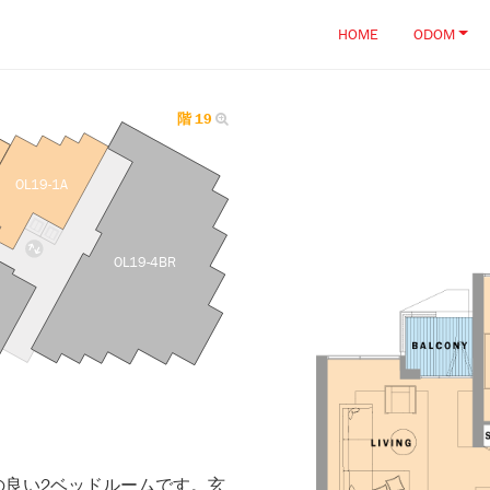
HOME
ODOM
階 19
OL19-1A
OL19-4BR
の良い2ベッドルームです。玄