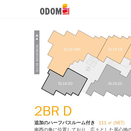
OL19-3BR
OL19-1B
OL19-2D
OL19-2C
2BR D
追加のハーフバスルーム付き
111 ㎡ (NET)
南西の角に位置しており、広々とした居心地