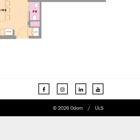
© 2026 Odom
/
ULS