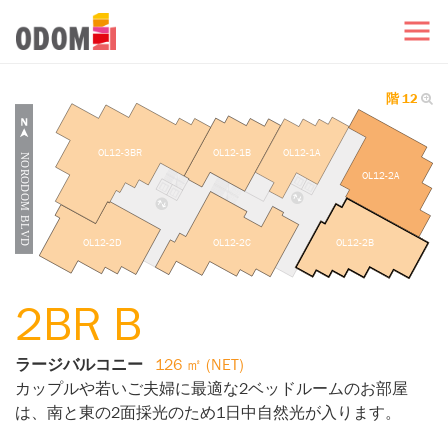
階 12
OL12-3BR
OL12-1B
OL12-1A
OL12-2A
OL12-2D
OL12-2C
OL12-2B
2BR B
ラージバルコニー
126 ㎡ (NET)
カップルや若いご夫婦に最適な2ベッドルームのお部屋
は、南と東の2面採光のため1日中自然光が入ります。