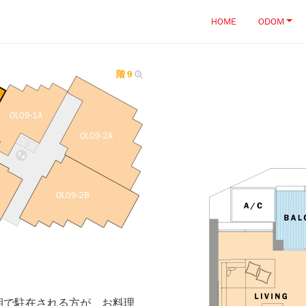
HOME
ODOM
階 9
OL09-1A
OL09-2A
OL09-2B
期で駐在される方が、お料理