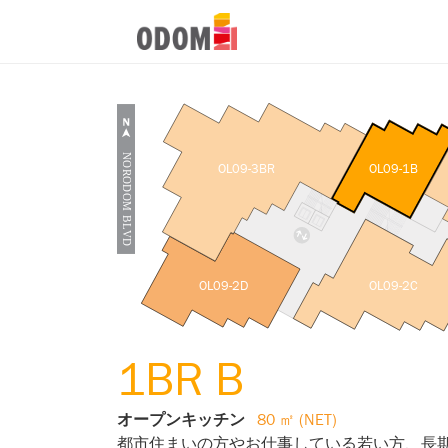
OL09-3BR
OL09-1B
OL09-2D
OL09-2C
1BR B
オープンキッチン
80 ㎡ (NET)
都市住まいの方やお仕事している若い方、長