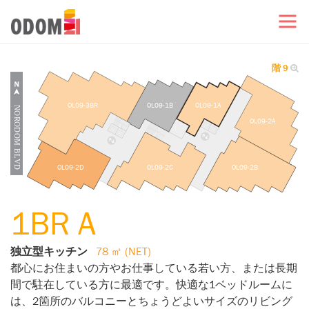
階 9
OL09-3BR
OL09-1B
OL09-1A
OL09-2A
OL09-2D
OL09-2C
OL09-2B
1BR A
独立型キッチン
78 ㎡ (NET)
都心にお住まいの方やお仕事している若い方、または長期
間で駐在している方に最適です。快適な1ベッドルームに
は、2箇所のバルコニーとちょうどよいサイズのリビング